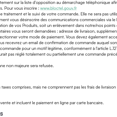
uitement sur la liste d'opposition au démarchage téléphonique af
s. Pour vous inscrire :
www.bloctel.gouv.fr
le traitement et le suivi de votre commande. Elle ne sera pas uti
nt vous désinscrire des communications commerciales via le li
n de vos Produits, soit un enlèvement dans notre/nos points de c
taires vous seront demandées : adresse de livraison, supplément 
électionner votre mode de paiement. Vous devez également acce
us recevrez un email de confirmation de commande auquel sont
mmande pour un motif légitime, conformément à l'article L.121-
it pas réglé totalement ou partiellement une commande précéde
e non majeure sera refusée.
s taxes comprises, mais ne comprennent pas les frais de livraiso
ente et incluent le paiement en ligne par carte bancaire.
ts