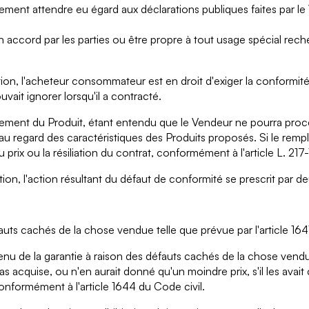
imement attendre eu égard aux déclarations publiques faites par 
n accord par les parties ou être propre à tout usage spécial re
ion, l'acheteur consommateur est en droit d'exiger la conformité
vait ignorer lorsqu'il a contracté.
lacement du Produit, étant entendu que le Vendeur ne pourra pro
u regard des caractéristiques des Produits proposés. Si le remp
u prix ou la résiliation du contrat, conformément à l'article L. 
ion, l'action résultant du défaut de conformité se prescrit par d
uts cachés de la chose vendue telle que prévue par l'article 164
 tenu de la garantie à raison des défauts cachés de la chose vend
as acquise, ou n'en aurait donné qu'un moindre prix, s'il les ava
onformément à l'article 1644 du Code civil.