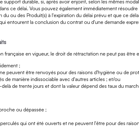
support durable, si, après avoir enjoint, selon les mêmes modalit
dans ce délai. Vous pouvez également immédiatement résoudre le 
son du ou des Produit(s) à l'expiration du délai prévu et que ce dé
 qui entourent la conclusion du contrat ou d'une demande expres
its
rançaise en vigueur, le droit de rétractation ne peut pas être ex
pidement ;
ui ne peuvent être renvoyés pour des raisons d'hygiène ou de prot
és de manière indissociable avec d'autres articles ; et/ou
au-delà de trente jours et dont la valeur dépend des taux du marché
s proche ou dépassée ;
rculés qui ont été ouverts et ne peuvent l'être pour des raison