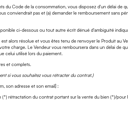
nts du Code de la consommation, vous disposez d'un délai de qua
ous conviendrait pas et (a) demander le remboursement sans pénal
isponible ci-dessous ou tout autre écrit dénué d'ambiguïté indiqu
te est alors résolue et vous êtes tenu de renvoyer le Produit au V
à votre charge. Le Vendeur vous remboursera dans un délai de quat
 celui utilisé lors du paiement.
res et complets.
nt si vous souhaitez vous rétracter du contrat.)
m, son adresse et son email] :
 (*) rétractation du contrat portant sur la vente du bien (*)/pour 