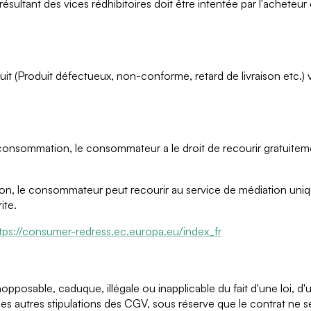
on résultant des vices rédhibitoires doit être intentée par l'ache
(Produit défectueux, non-conforme, retard de livraison etc.) 
 consommation, le consommateur a le droit de recourir gratuite
, le consommateur peut recourir au service de médiation unique
ite.
tps://consumer-redress.ec.europa.eu/index_fr
posable, caduque, illégale ou inapplicable du fait d'une loi, d'u
ité des autres stipulations des CGV, sous réserve que le contrat ne