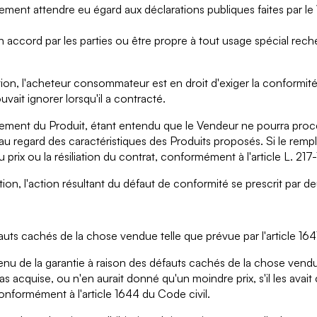
imement attendre eu égard aux déclarations publiques faites par 
n accord par les parties ou être propre à tout usage spécial re
ion, l'acheteur consommateur est en droit d'exiger la conformité
vait ignorer lorsqu'il a contracté.
lacement du Produit, étant entendu que le Vendeur ne pourra pro
u regard des caractéristiques des Produits proposés. Si le remp
u prix ou la résiliation du contrat, conformément à l'article L. 
ion, l'action résultant du défaut de conformité se prescrit par d
uts cachés de la chose vendue telle que prévue par l'article 164
 tenu de la garantie à raison des défauts cachés de la chose vend
as acquise, ou n'en aurait donné qu'un moindre prix, s'il les ava
onformément à l'article 1644 du Code civil.