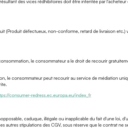
on résultant des vices rédhibitoires doit être intentée par l'ache
(Produit défectueux, non-conforme, retard de livraison etc.) 
 consommation, le consommateur a le droit de recourir gratuite
, le consommateur peut recourir au service de médiation unique
ite.
tps://consumer-redress.ec.europa.eu/index_fr
posable, caduque, illégale ou inapplicable du fait d'une loi, d'u
ité des autres stipulations des CGV, sous réserve que le contrat ne