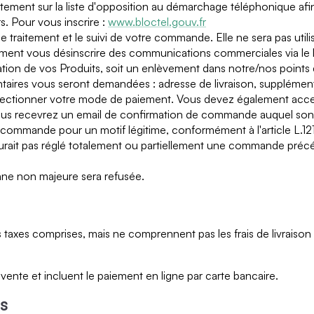
uitement sur la liste d'opposition au démarchage téléphonique af
s. Pour vous inscrire :
www.bloctel.gouv.fr
le traitement et le suivi de votre commande. Elle ne sera pas uti
nt vous désinscrire des communications commerciales via le li
n de vos Produits, soit un enlèvement dans notre/nos points de c
taires vous seront demandées : adresse de livraison, supplément 
électionner votre mode de paiement. Vous devez également acce
us recevrez un email de confirmation de commande auquel sont
mmande pour un motif légitime, conformément à l'article L.121-
it pas réglé totalement ou partiellement une commande précéde
e non majeure sera refusée.
s taxes comprises, mais ne comprennent pas les frais de livraiso
ente et incluent le paiement en ligne par carte bancaire.
ts