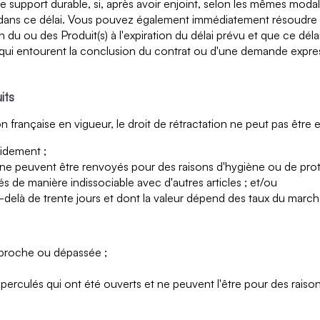
support durable, si, après avoir enjoint, selon les mêmes modalit
dans ce délai. Vous pouvez également immédiatement résoudre le 
son du ou des Produit(s) à l'expiration du délai prévu et que ce dé
 qui entourent la conclusion du contrat ou d'une demande expres
its
rançaise en vigueur, le droit de rétractation ne peut pas être ex
pidement ;
ui ne peuvent être renvoyés pour des raisons d'hygiène ou de prot
és de manière indissociable avec d'autres articles ; et/ou
au-delà de trente jours et dont la valeur dépend des taux du marché
s proche ou dépassée ;
rculés qui ont été ouverts et ne peuvent l'être pour des raison