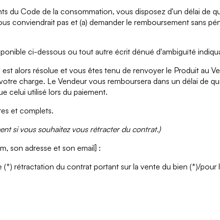
nts du Code de la consommation, vous disposez d'un délai de qua
ous conviendrait pas et (a) demander le remboursement sans pénal
isponible ci-dessous ou tout autre écrit dénué d'ambiguïté indiqu
te est alors résolue et vous êtes tenu de renvoyer le Produit au V
à votre charge. Le Vendeur vous remboursera dans un délai de quat
 celui utilisé lors du paiement.
res et complets.
nt si vous souhaitez vous rétracter du contrat.)
m, son adresse et son email] :
 (*) rétractation du contrat portant sur la vente du bien (*)/pour 